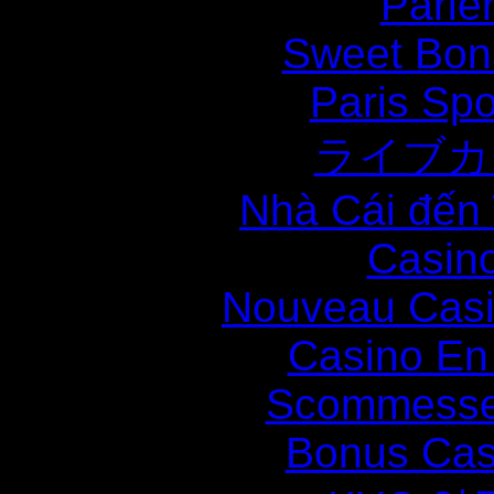
Parie
Sweet Bona
Paris Spo
ライブカ
Nhà Cái đến
Casin
Nouveau Casi
Casino En
Scommesse 
Bonus Cas