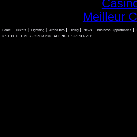
Casin
Meilleur 
Home
Tickets
Lightning
Arena Info
Dining
News
Business Opportunities
© ST. PETE TIMES FORUM 2010. ALL RIGHTS RESERVED.