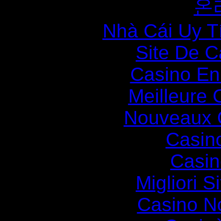
온
Nhà Cái Uy T
Site De C
Casino En
Meilleure 
Nouveaux 
Casin
Casin
Migliori S
Casino N