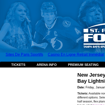
Sites De Paris Sportifs
Casino En Ligne Retrait Immédiat
TICKETS
ARENA INFO
PREMIUM SEATING
New Jersey
Bay Lightn
Date:
Friday, Januar
Tickets:
Available no
different options. Sele
half season, flex pla