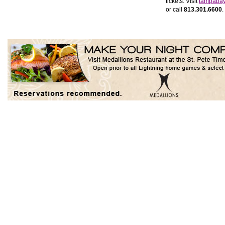
tickets. Visit
tampabayl
or call
813.301.6600
.