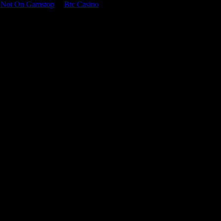
 Not On Gamstop
Btc Casino