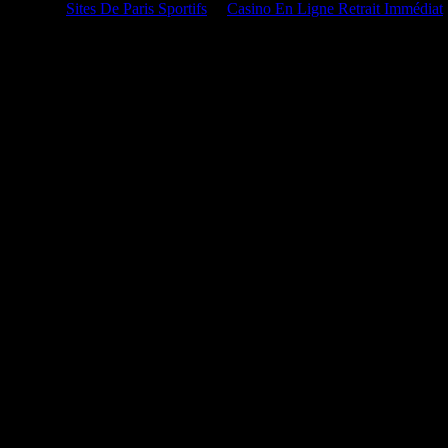
Sites De Paris Sportifs
Casino En Ligne Retrait Immédiat