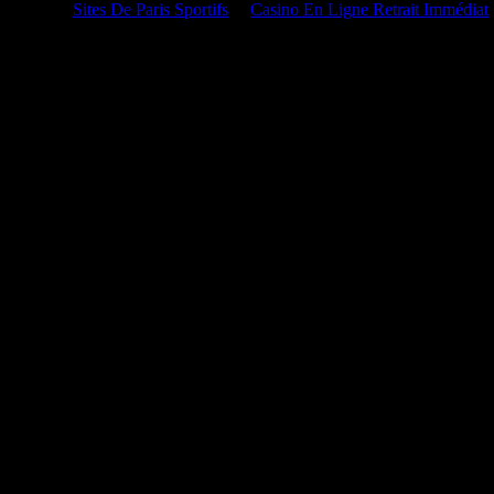
Sites De Paris Sportifs
Casino En Ligne Retrait Immédiat